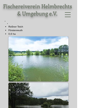
Fischereiverein Helmbrechts
& Umgebung e.V.
Roßner Teich
Förstenreuth
0,6 ha