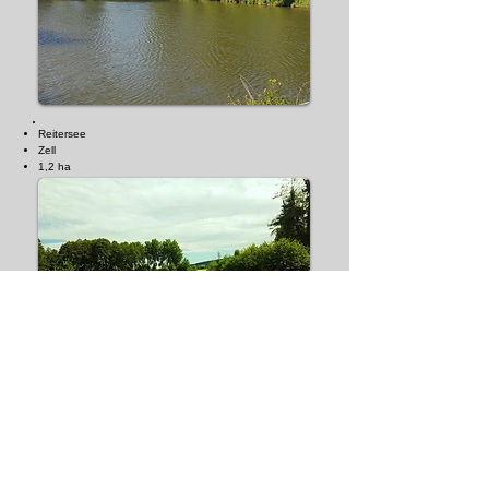
Reitersee
Zell
1,2 ha